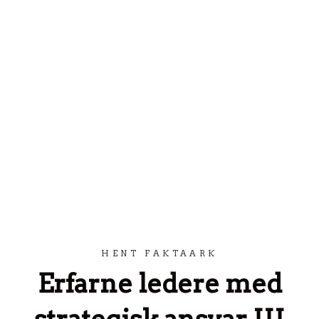
Spring til indhold
HENT FAKTAARK
Erfarne ledere med
strategisk ansvar III