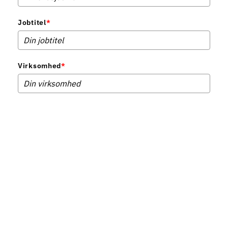
Jobtitel
*
Virksomhed
*
Telefonnummer
*
Ved download bliver du automatisk tilmeldt vores nyhedsbrev. Du kan til enhver tid
afmelde igen. Se hvordan vi behandler dine data i vores
privatlivspolitik
.
Hent faktaark