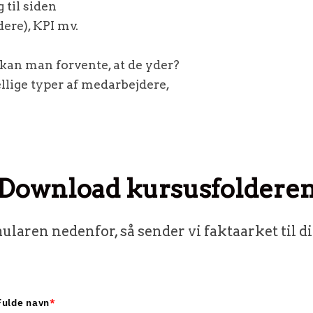
 til siden
ere), KPI mv.
kan man forvente, at de yder?
ellige typer af medarbejdere,
Download kursusfoldere
ularen nedenfor, så sender vi faktaarket til d
Fulde navn
*