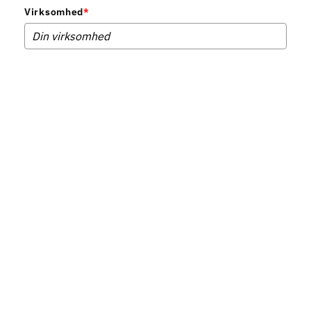
Virksomhed
*
Telefonnummer
*
Ved download bliver du automatisk tilmeldt vores nyhedsbrev. Du kan til enhver tid
afmelde igen. Se hvordan vi behandler dine data i vores
privatlivspolitik
.
Download brochure