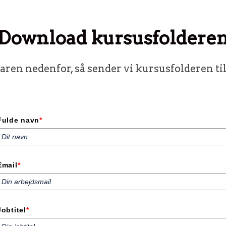
Download kursusfoldere
ren nedenfor, så sender vi kursusfolderen ti
Fulde navn
*
Email
*
Jobtitel
*