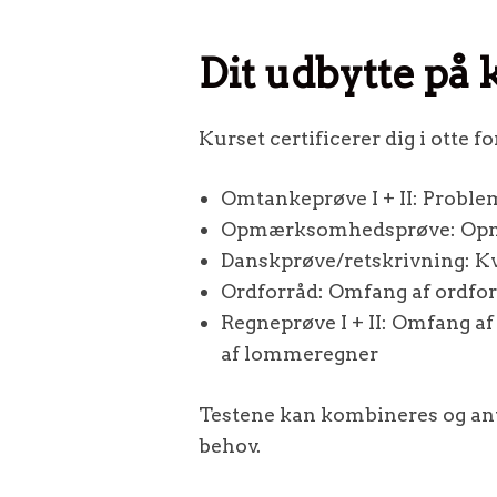
Dit udbytte på 
Kurset certificerer dig i otte f
Omtankeprøve I + II: Proble
Opmærksomhedsprøve: Opmæ
Danskprøve/retskrivning: Kva
Ordforråd: Omfang af ordfo
Regneprøve I + II: Omfang a
af lommeregner
Testene kan kombineres og anve
behov.