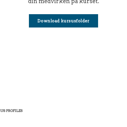
din medvirken på kurset.
Download kursusfolder
US PROFILES