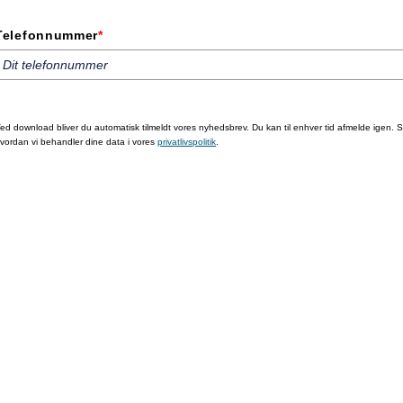
Telefonnummer
*
ed download bliver du automatisk tilmeldt vores nyhedsbrev. Du kan til enhver tid afmelde igen. 
vordan vi behandler dine data i vores
privatlivspolitik
.
Hent kursusfolder