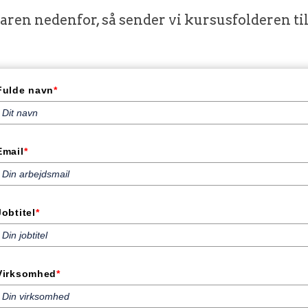
ren nedenfor, så sender vi kursusfolderen ti
Fulde navn
*
Email
*
Jobtitel
*
Virksomhed
*