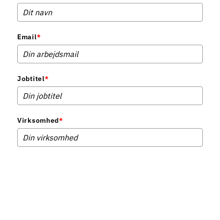
Email
*
Jobtitel
*
Virksomhed
*
Telefonnummer
*
Ved download bliver du automatisk tilmeldt vores nyhedsbrev. Du kan til enhver tid