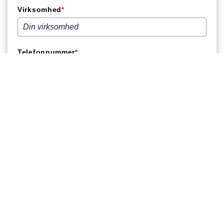
Virksomhed
*
Telefonnummer
*
Ved download bliver du automatisk tilmeldt vores nyhedsbrev. Du kan til enhver tid
afmelde igen. Se hvordan vi behandler dine data i vores
privatlivspolitik
.
Hent brochure