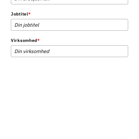
Jobtitel
*
Virksomhed
*
Telefonnummer
*
Ved download bliver du automatisk tilmeldt vores nyhedsbrev. Du kan til enhver tid
afmelde igen. Se hvordan vi behandler dine data i vores
privatlivspolitik
.
Hent kursusfolder