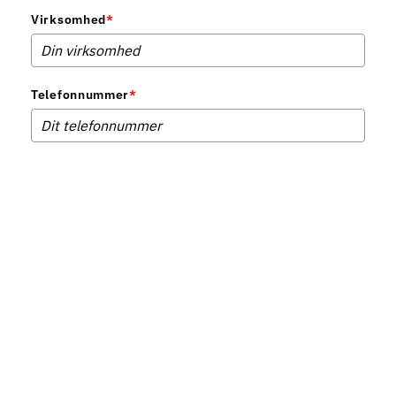
Virksomhed
*
Telefonnummer
*
Ved download bliver du automatisk tilmeldt vores nyhedsbrev. Du kan til enhver tid
afmelde igen. Se hvordan vi behandler dine data i vores
privatlivspolitik
.
Hent kursusfolder