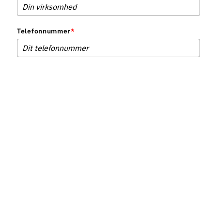
Telefonnummer
*
Ved download bliver du automatisk tilmeldt vores nyhedsbrev. Du kan til enhver tid
afmelde igen. Se hvordan vi behandler dine data i vores
privatlivspolitik
.
Hent kursusfolder