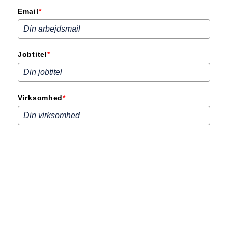
Email
*
Jobtitel
*
Virksomhed
*
Telefonnummer
*
Ved download bliver du automatisk tilmeldt vores nyhedsbrev. Du kan til enhver tid
afmelde igen. Se hvordan vi behandler dine data i vores
privatlivspolitik
.