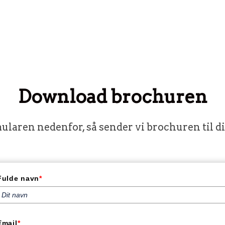
Download brochuren
ularen nedenfor, så sender vi brochuren til d
Fulde navn
*
Email
*