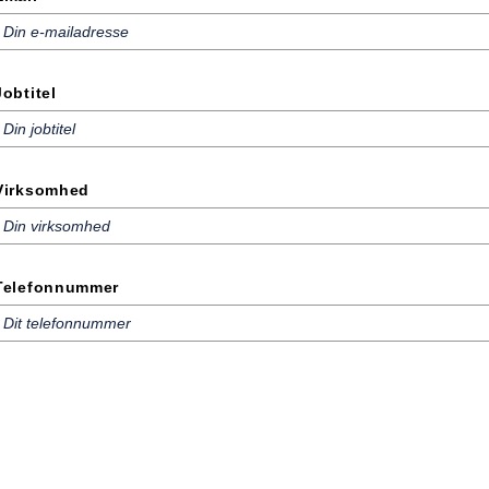
Jobtitel
Virksomhed
Telefonnummer
ed download bliver du automatisk tilmeldt vores nyhedsbrev. Du kan til enhver tid afmelde igen. 
vordan vi behandler dine data i vores
privatlivspolitik
.
Hent brochure