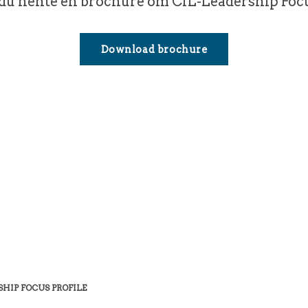
du hente en brochure om CfL-Leadership Focu
Download brochure
SHIP FOCUS PROFILE