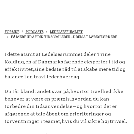
FORSIDE
PODCASTS
LEDELSESRUMMET
FÅ MERE UD AF DIN TID SOM LEDER – UDEN AT LØBE STÆRKERE
I dette afsnit af Ledelsesrummet deler Trine
Kolding, en af Danmarks førende eksperter i tid og
effektivitet, sine bedste råd til at skabe mere tid og
balance i en travl lederhverdag.
Du får blandt andet svar på, hvorfor travlhed ikke
behøver at være en præmis, hvordan du kan
forbedre din tidsanvendelse – og hvorfor det er
afgørende at tale åbent om prioriteringer og
forventninger i teamet, hvis du vil sikre høj trivsel.