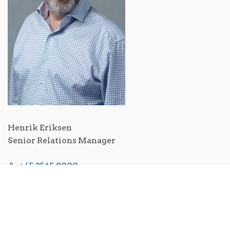
Henrik Eriksen
Senior Relations Manager
📱
+45 2565 9000
📧
her@cfl.dk
Fulde navn
*