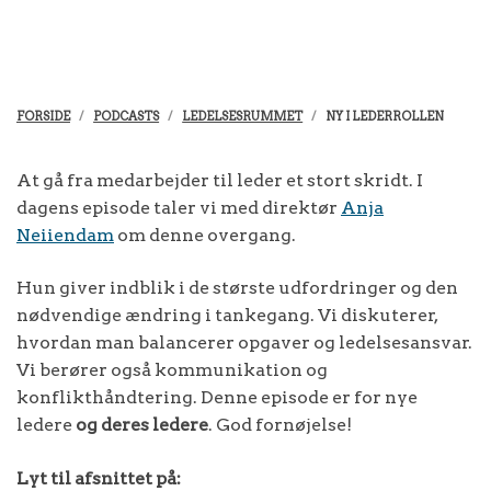
FORSIDE
PODCASTS
LEDELSESRUMMET
NY I LEDERROLLEN
At gå fra medarbejder til leder et stort skridt. I
dagens episode taler vi med direktør
Anja
Neiiendam
om denne overgang.
Hun giver indblik i de største udfordringer og den
nødvendige ændring i tankegang. Vi diskuterer,
hvordan man balancerer opgaver og ledelsesansvar.
Vi berører også kommunikation og
konflikthåndtering. Denne episode er for nye
ledere
og deres ledere
. God fornøjelse!
Lyt til afsnittet på: