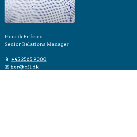
Henrik Eriksen
Senior Relations Manager
📱
+45 2565 9000
📧
her@cfl.dk
Fulde navn
*
Jobtitel
*