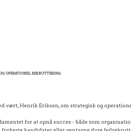
 OG OPERATIONEL REKRUTTERING
med vært, Henrik Eriksen, om strategisk og operatione
amentet for at opnå succes - både som organisatio
 forkerte kandidater eller gentagne dyre fejlrekrut