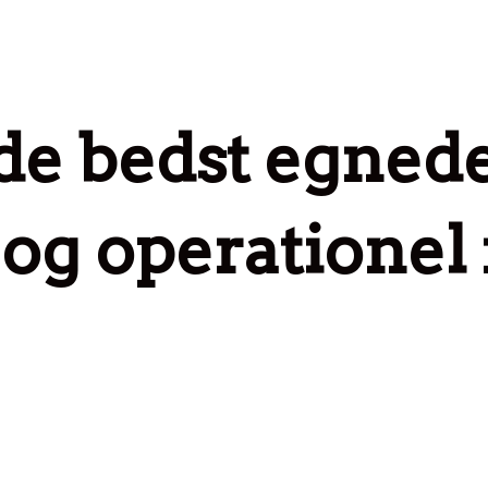
 de bedst egned
k og operationel