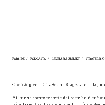
FORSIDE
PODCASTS
LEDELSESRUMMET
STRATEGISK
Chefrådgiver i CfL, Betina Stage, taler i dag 
At kunne sammensætte det rette hold er fund
håndterer du situationer med for få ansøgere,