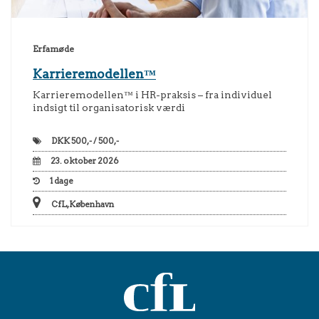
Erfamøde
Karrieremodellen™
Karrieremodellen™ i HR-praksis – fra individuel
indsigt til organisatorisk værdi
DKK
500,- / 500,-
23. oktober 2026
1
dage
CfL, København