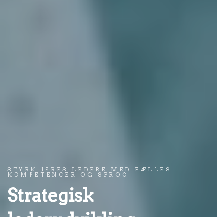
STYRK JERES LEDERE MED FÆLLES
KOMPETENCER OG SPROG
Strategisk