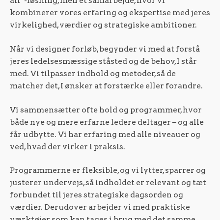
all”-løsning, men et samarbejde, hvor vi
kombinerer vores erfaring og ekspertise med jeres
virkelighed, værdier og strategiske ambitioner.
Når vi designer forløb, begynder vi med at forstå
jeres ledelsesmæssige ståsted og de behov, I står
med. Vi tilpasser indhold og metoder, så de
matcher det, I ønsker at forstærke eller forandre.
Vi sammensætter ofte hold og programmer, hvor
både nye og mere erfarne ledere deltager – og alle
får udbytte. Vi har erfaring med alle niveauer og
ved, hvad der virker i praksis.
Programmerne er fleksible, og vi lytter, sparrer og
justerer undervejs, så indholdet er relevant og tæt
forbundet til jeres strategiske dagsorden og
værdier. Derudover arbejder vi med praktiske
værktøjer, som kan tages i brug med det samme.