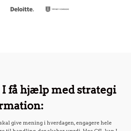
I få hjælp med strategi
ormation:
gi skal give mening i hverdagen, engagere hele
e til handling, der skaber værdi. Hos CfL kan I