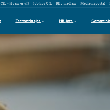
CfL - Hvem er vi?
Job hos CfL
Bliv medlem
Medlemsportal
k
Testværktøjer
HR-jura
Communi