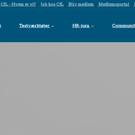
CfL - Hvem er vi?
Job hos CfL
Bliv medlem
Medlemsportal
k
Testværktøjer
HR-jura
Communi