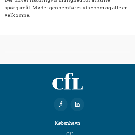
Der bliver naturligvis mulighed for at stille
spørgsmål. Mødet gennemføres via zoom og alle er
velkomne.
København
CfL