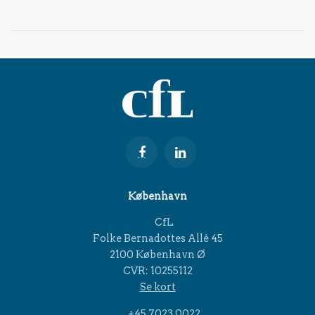
København
CfL
Folke Bernadottes Allé 45
2100 København Ø
CVR: 10255112
Se kort
+45 7023 0022