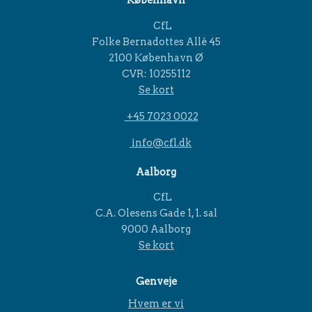
København
CfL
Folke Bernadottes Allé 45
2100 København Ø
CVR: 10255112
Se kort
+45 7023 0022
info@cfl.dk
Aalborg
CfL
C.A. Olesens Gade 1, 1. sal
9000 Aalborg
Se kort
Genveje
Hvem er vi