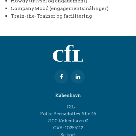
Howdy (trivsel og engagement)
CompanyMood (engagementsmålinger)
Train-the-Trainer og facilitering
København
CfL
Folke Bernadottes Allé 45
2100 København Ø
CVR: 10255112
Se kort