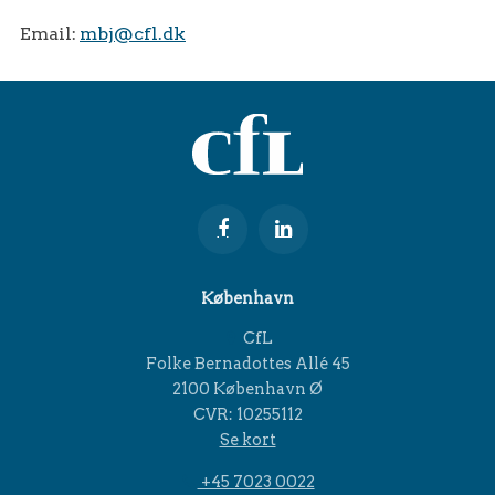
Email:
mbj@cfl.dk
København
CfL
Folke Bernadottes Allé 45
2100 København Ø
CVR: 10255112
Se kort
+45 7023 0022