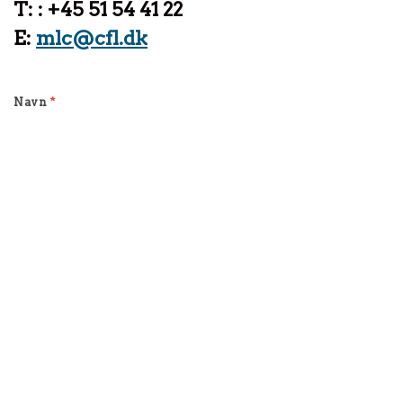
T:
: +45 51 54 41 22
E:
mlc@cfl.dk
Navn
*
Email
*
Telefonnummer
Virksomhed