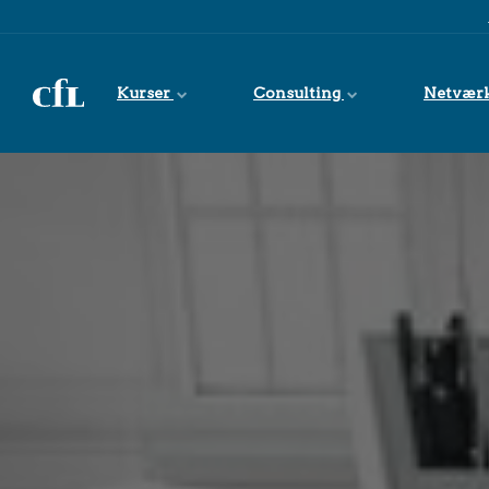
Spring til indhold
Kurser
Consulting
Netvær