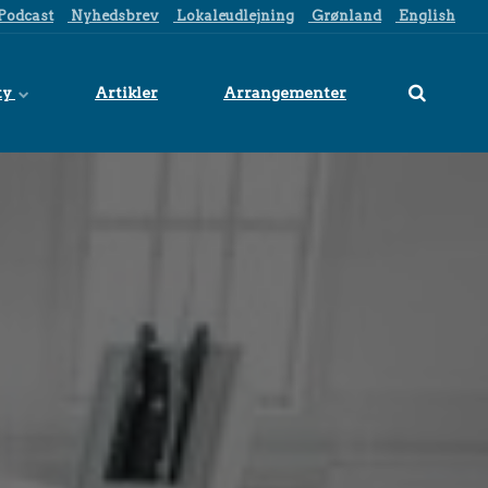
Podcast
Nyhedsbrev
Lokaleudlejning
Grønland
English
ty
Artikler
Arrangementer