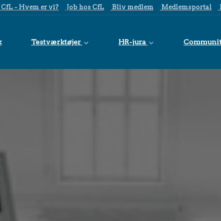
CfL - Hvem er vi?
Job hos CfL
Bliv medlem
Medlemsportal
k
Testværktøjer
HR-jura
Communi