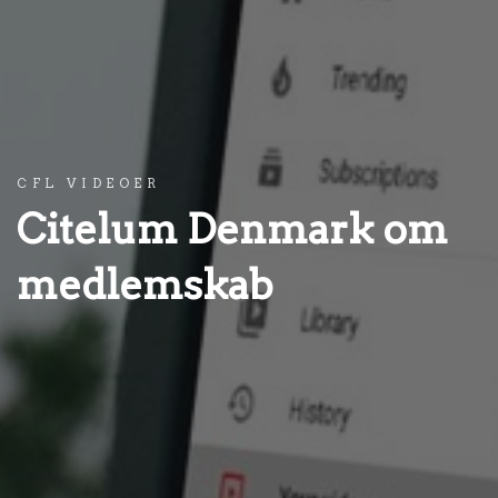
CFL VIDEOER
Citelum Denmark om
medlemskab