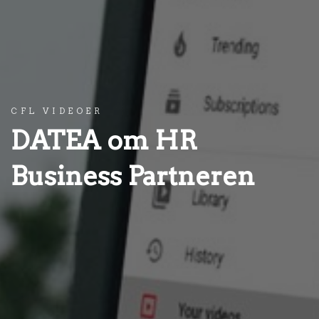
CFL VIDEOER
DATEA om HR
Business Partneren