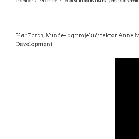
FORSIDE
VIDEOER
FORCA, KUNDE- OG PROJEKTDIREKTØR
Hør Forca, Kunde- og projektdirektør Anne M
Development