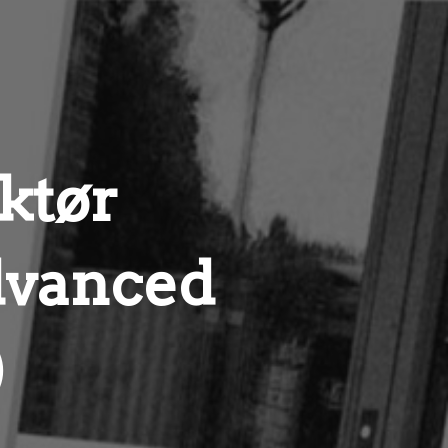
ktør
dvanced
)