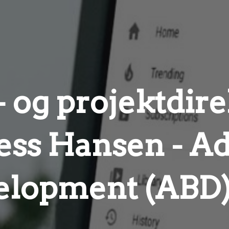
 og projektdire
ess Hansen - A
elopment (ABD