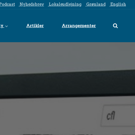
Podcast
Nyhedsbrev
Lokaleudlejning
Grønland
English
ty
Artikler
Arrangementer