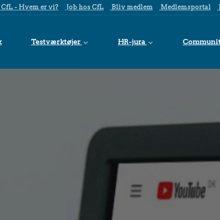
CfL - Hvem er vi?
Job hos CfL
Bliv medlem
Medlemsportal
k
Testværktøjer
HR-jura
Communi