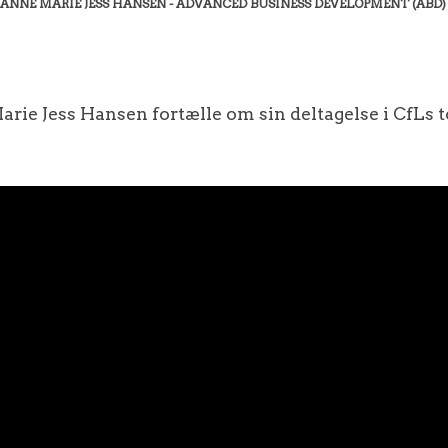
 ANNE MARIE JESS HANSEN - ADVANCED BUSINESS DEVELOPMENT (ABD)
arie Jess Hansen fortælle om sin deltagelse i CfL