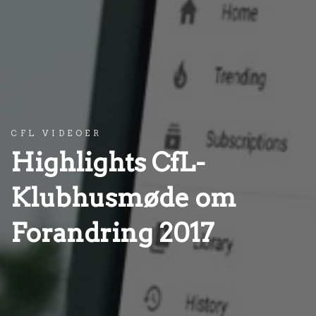
CFL VIDEOER
Highlights CfL-
Klubhusmøde om
Forandring 2017