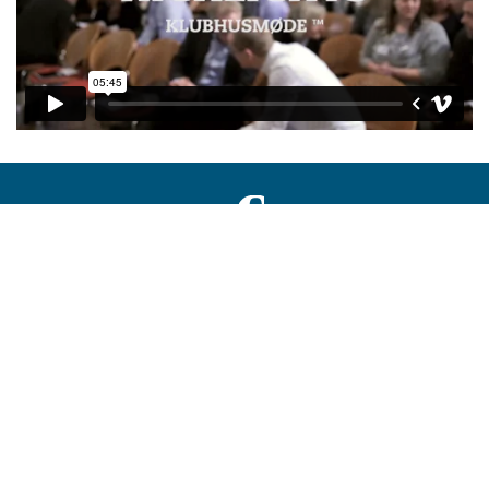
København
CfL
Folke Bernadottes Allé 45
2100 København Ø