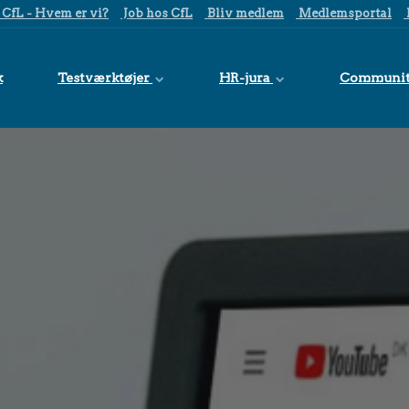
CfL - Hvem er vi?
Job hos CfL
Bliv medlem
Medlemsportal
k
Testværktøjer
HR-jura
Communi