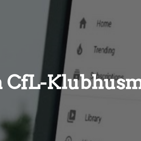
ra CfL-Klubhus