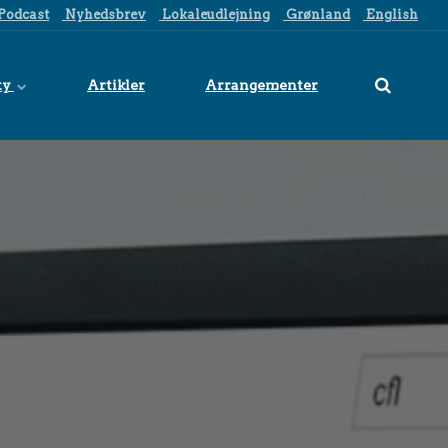
Podcast
Nyhedsbrev
Lokaleudlejning
Grønland
English
ty
Artikler
Arrangementer