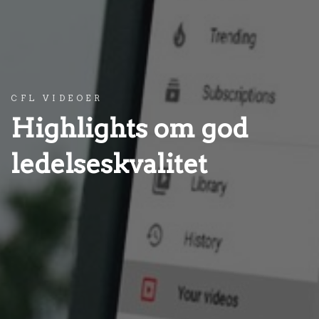
CFL VIDEOER
Highlights om god
ledelseskvalitet