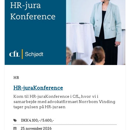
HR
HR-juraKonference
Kom til HR-juraKonference i CfL, hvor vi i
samarbejde med advokatfirmaet Norrbom Vinding
tager pulsen på HR-juraen
DKK
4.100,- / 5.600,-
25. november 2026