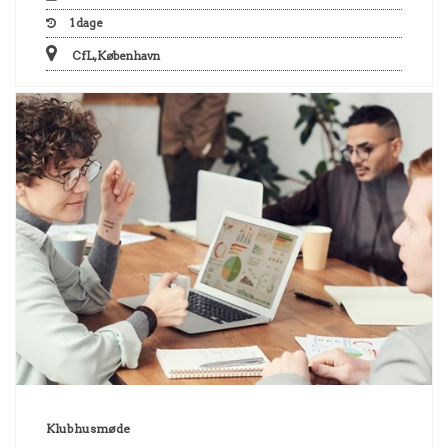
1
dage
CfL, København
Klubhusmøde