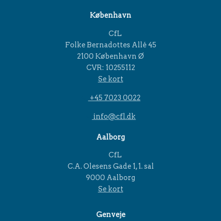
København
CfL
Folke Bernadottes Allé 45
2100 København Ø
CVR: 10255112
Se kort
+45 7023 0022
info@cfl.dk
Aalborg
CfL
C.A. Olesens Gade 1, 1. sal
9000 Aalborg
Se kort
Genveje