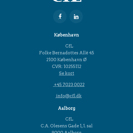
København
CfL
Folke Bernadottes Allé 45
2100 København Ø
CVR: 10255112
Se kort
+45 7023 0022
info@cfl.dk
Aalborg
CfL
C.A. Olesens Gade 1, 1. sal
9000 Aalborg