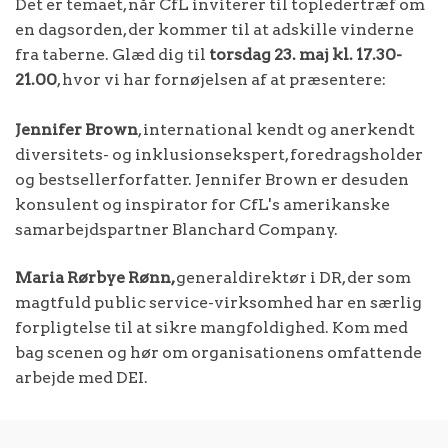
Det er temaet, når CfL inviterer til topledertræf om
en dagsorden, der kommer til at adskille vinderne
fra taberne. Glæd dig til
torsdag 23. maj kl. 17.30-
21.00
, hvor vi har fornøjelsen af at præsentere:
Jennifer Brown
, international kendt og anerkendt
diversitets- og inklusionsekspert, foredragsholder
og bestsellerforfatter. Jennifer Brown er desuden
konsulent og inspirator for CfL's amerikanske
samarbejdspartner Blanchard Company.
Maria Rørbye Rønn,
generaldirektør i DR, der som
magtfuld public service-virksomhed har en særlig
forpligtelse til at sikre mangfoldighed. Kom med
bag scenen og hør om organisationens omfattende
arbejde med DEI.