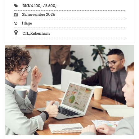
DKK
4.100,- / 5.600,-
25. november 2026
1
dage
CfL, København