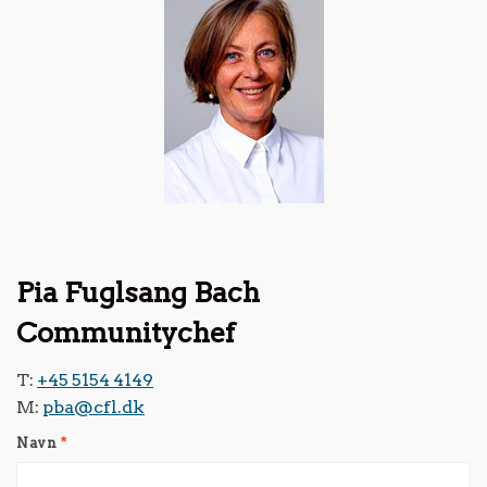
Pia Fuglsang Bach
Communitychef
T:
+45 5154 4149
M:
pba@cfl.dk
Navn
*