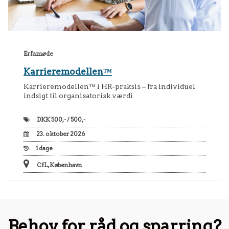
Erfamøde
Karrieremodellen™
Karrieremodellen™ i HR-praksis – fra individuel
indsigt til organisatorisk værdi
DKK
500,- / 500,-
23. oktober 2026
1
dage
CfL, København
Behov for råd og sparring?