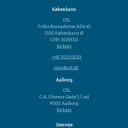
København
CfL
Folke Bernadottes Allé 45
2100 København Ø
CVR: 10255112
Se kort
+45 7023 0022
info@cfl.dk
Aalborg
CfL
C.A. Olesens Gade 1, 1. sal
9000 Aalborg
Se kort
Genveje