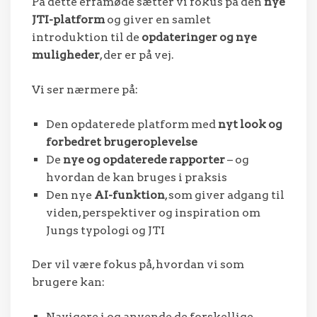
På dette erfamøde sætter vi fokus på den
nye
JTI-platform
og giver en samlet
introduktion til de
opdateringer og nye
muligheder
, der er på vej.
Vi ser nærmere på:
Den opdaterede platform med
nyt look og
forbedret brugeroplevelse
De
nye og opdaterede rapporter
– og
hvordan de kan bruges i praksis
Den nye
AI-funktion
, som giver adgang til
viden, perspektiver og inspiration om
Jungs typologi og JTI
Der vil være fokus på, hvordan vi som
brugere kan:
Navigere i og anvende de forskellige