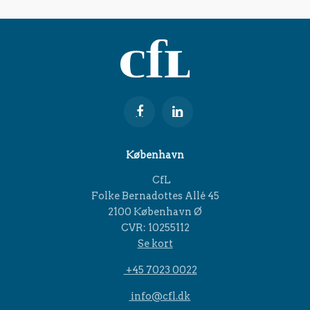
København
CfL
Folke Bernadottes Allé 45
2100 København Ø
CVR: 10255112
Se kort
+45 7023 0022
info@cfl.dk