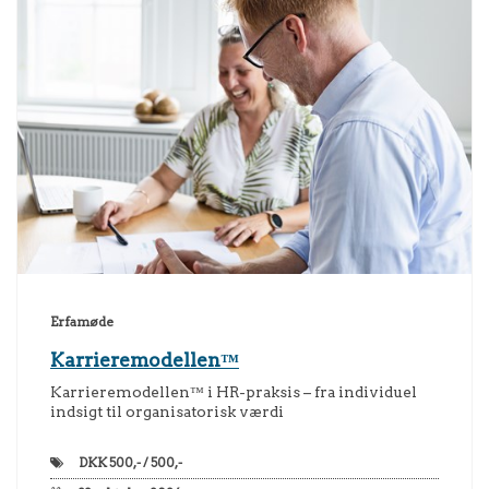
Erfamøde
Karrieremodellen™
Karrieremodellen™ i HR-praksis – fra individuel
indsigt til organisatorisk værdi
DKK
500,- / 500,-