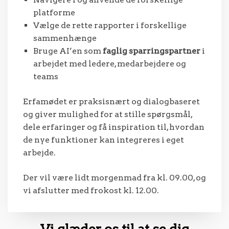
platforme
Vælge de rette rapporter i forskellige
sammenhænge
Bruge AI’en som
faglig sparringspartner
i
arbejdet med ledere, medarbejdere og
teams
Erfamødet er praksisnært og dialogbaseret
og giver mulighed for at stille spørgsmål,
dele erfaringer og få inspiration til, hvordan
de nye funktioner kan integreres i eget
arbejde.
Der vil være lidt morgenmad fra kl. 09.00, og
vi afslutter med frokost kl. 12.00.
Vi glæder os til at se dig