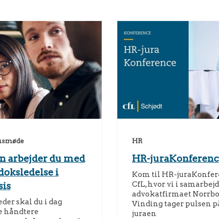
usmøde
HR
n arbejder du med
HR-juraKonferenc
doksledelse i
Kom til HR-juraKonfer
CfL, hvor vi i samarbej
sis
advokatfirmaet Norrb
der skal du i dag
Vinding tager pulsen p
 håndtere
juraen