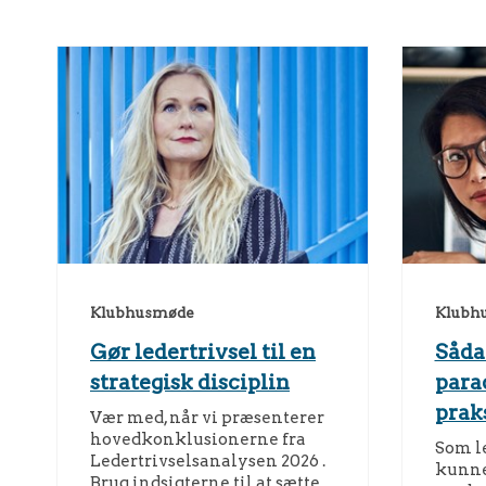
Klubhusmøde
Klubh
Gør ledertrivsel til en
Såda
strategisk disciplin
para
prak
Vær med, når vi præsenterer
hovedkonklusionerne fra
Som le
Ledertrivselsanalysen 2026 .
kunne
Brug indsigterne til at sætte