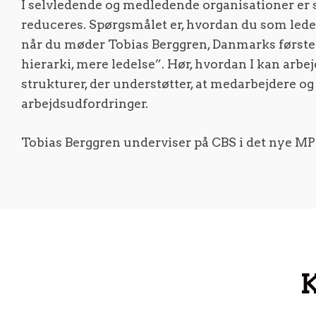
I selvledende og medledende organisationer er s
reduceres. Spørgsmålet er, hvordan du som leder
når du møder Tobias Berggren, Danmarks første P
hierarki, mere ledelse”. Hør, hvordan I kan arb
strukturer, der understøtter, at medarbejdere og
arbejdsudfordringer.
Tobias Berggren underviser på CBS i det nye M
K