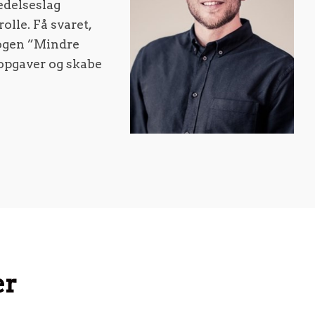
edelseslag
lle. Få svaret,
bogen ”Mindre
sopgaver og skabe
er