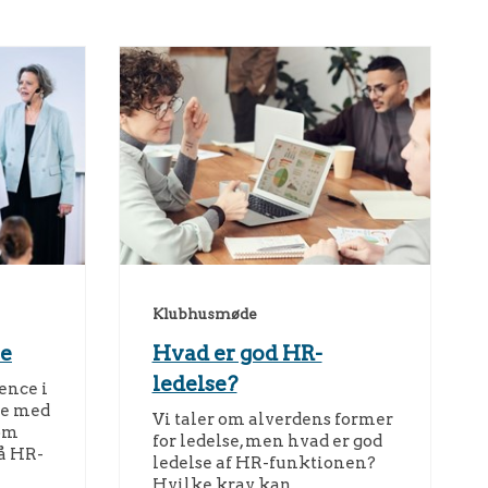
Klubhusmøde
e
Hvad er god HR-
ledelse?
ence i
de med
Vi taler om alverdens former
om
for ledelse, men hvad er god
å HR-
ledelse af HR-funktionen?
Hvilke krav kan