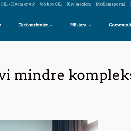
CfL - Hvem er vi?
Job hos CfL
Bliv medlem
Medlemsportal
k
Testværktøjer
HR-jura
Communi
vi mindre komplek