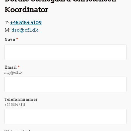
Koordinator
T:
+45 5154 4109
M:
dsc@cfl.dk
Navn
*
Email
*
mbj@cfl.dk
Telefonnummer
+45 51 54 41 11