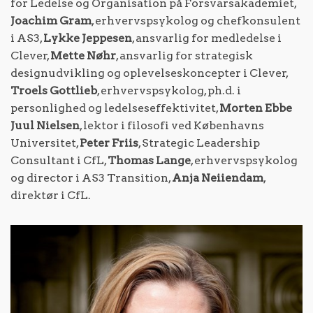
for Ledelse og Organisation på Forsvarsakademiet,
Joachim Gram
, erhvervspsykolog og chefkonsulent
i AS3,
Lykke Jeppesen
, ansvarlig for medledelse i
Clever,
Mette Nøhr
, ansvarlig for strategisk
designudvikling og oplevelseskoncepter i Clever,
Troels Gottlieb
, erhvervspsykolog, ph.d. i
personlighed og ledelseseffektivitet,
Morten Ebbe
Juul Nielsen
, lektor i filosofi ved Københavns
Universitet,
Peter Friis
, Strategic Leadership
Consultant i CfL,
Thomas Lange
, erhvervspsykolog
og director i AS3 Transition,
Anja Neiiendam
,
direktør i CfL.