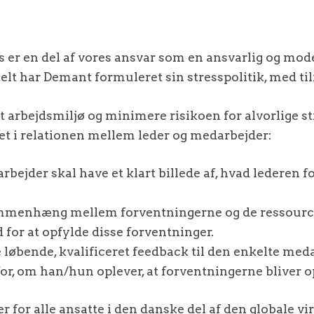
s er en del af vores ansvar som en ansvarlig og mo
lt har Demant formuleret sin stresspolitik, med til
t arbejdsmiljø og minimere risikoen for alvorlige st
et i relationen mellem leder og medarbejder:
bejder skal have et klart billede af, hvad lederen f
ammenhæng mellem forventningerne og de ressourc
d for at opfylde disse forventninger.
 løbende, kvalificeret feedback til den enkelte meda
for, om han/hun oplever, at forventningerne bliver opf
er for alle ansatte i den danske del af den globale v