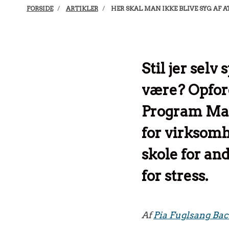
FORSIDE
ARTIKLER
HER SKAL MAN IKKE BLIVE SYG AF A
Stil jer selv
være? Opfor
Program Mana
for virksomh
skole for an
for stress.
Af
Pia Fuglsang Ba