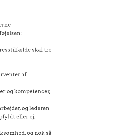
derne
føjelsen:
resstilfælde skal tre
orventer af
er og kompetencer,
rbejder, og lederen
yldt eller ej.
irksomhed, og nok så