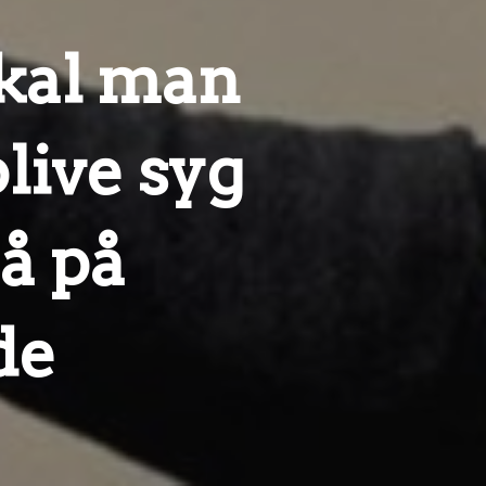
kal man
live syg
gå på
de