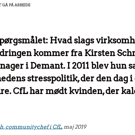
T GÅ PÅ ARBEJDE
 spørgsmålet: Hvad slags virksomhe
dringen kommer fra Kirsten Schm
ger i Demant. I 2011 blev hun sa
edens stresspolitik, der den dag 
dre. CfL har mødt kvinden, der kal
ch, communitychef i CfL
, maj 2019