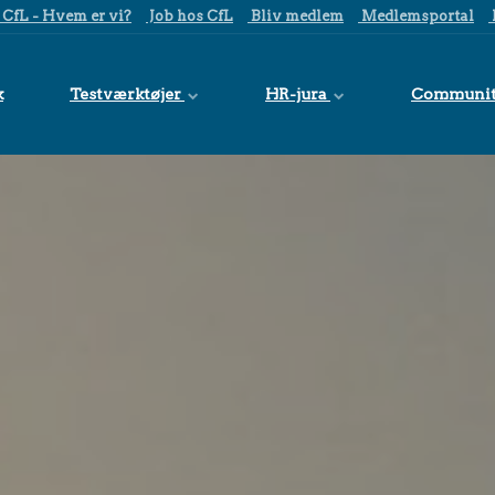
CfL - Hvem er vi?
Job hos CfL
Bliv medlem
Medlemsportal
k
Testværktøjer
HR-jura
Communi