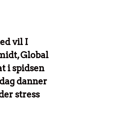
d vil I
idt, Global
t i spidsen
i dag danner
der stress