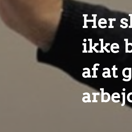
Her s
ikke b
af at 
arbej