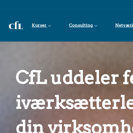
Spring til indhold
Kurser
Consulting
Netvær
CfL uddeler 
iværksætterle
din virksomh