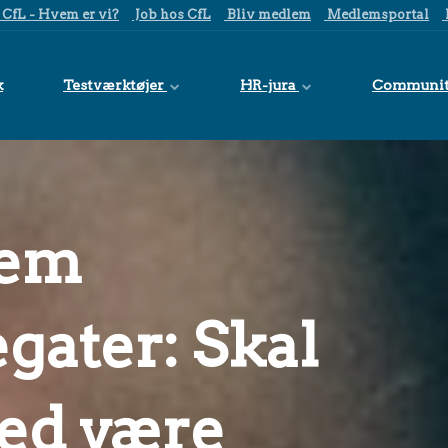
CfL - Hvem er vi?
Job hos CfL
Bliv medlem
Medlemsportal
k
Testværktøjer
HR-jura
Communi
fem
gater: Skal
ed være