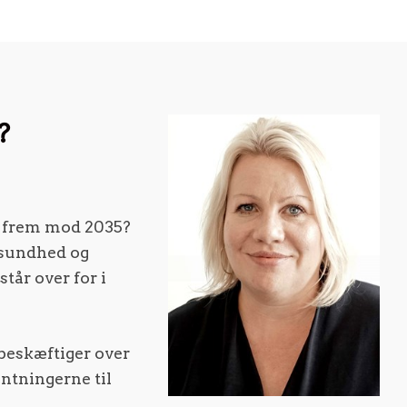
?
g frem mod 2035?
å sundhed og
tår over for i
 beskæftiger over
ntningerne til