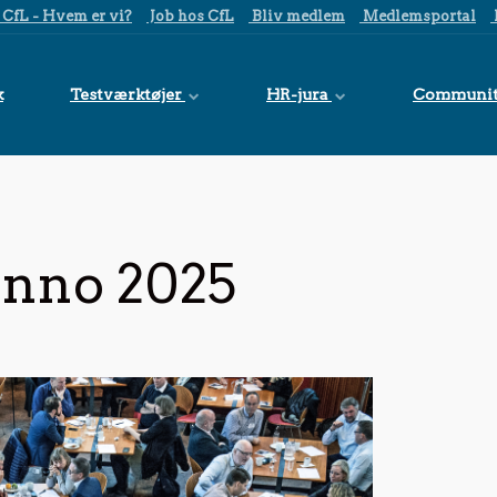
CfL - Hvem er vi?
Job hos CfL
Bliv medlem
Medlemsportal
k
Testværktøjer
HR-jura
Communi
anno 2025