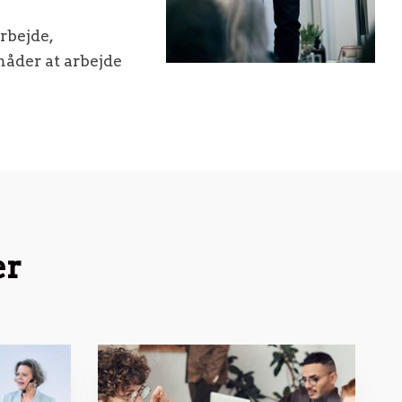
rbejde,
åder at arbejde
er