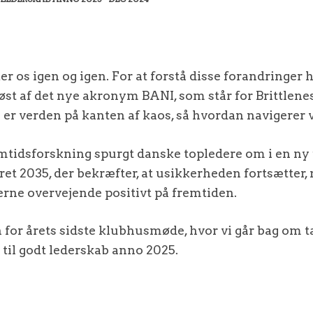
r os igen og igen. For at forstå disse forandringer 
øst af det nye akronym BANI, som står for Brittlene
 er verden på kanten af kaos, så hvordan navigerer v
remtidsforskning spurgt danske topledere om i en ny
et 2035, der bekræfter, at usikkerheden fortsætter,
erne overvejende positivt på fremtiden.
or årets sidste klubhusmøde, hvor vi går bag om t
 til godt lederskab anno 2025.