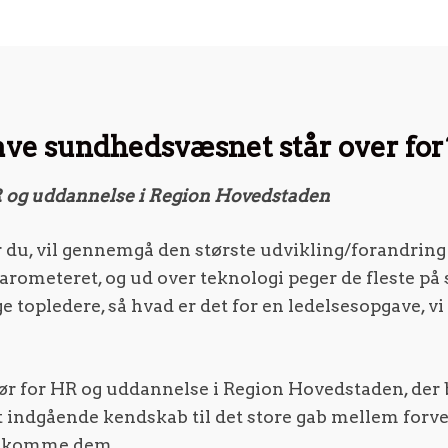
ave sundhedsvæsnet står over for
HR og uddannelse i Region Hovedstaden
r du, vil gennemgå den største udvikling/forandrin
arometeret, og ud over teknologi peger de fleste p
 topledere, så hvad er det for en ledelsesopgave, vi s
ktør for HR og uddannelse i Region Hovedstaden, der
t indgående kendskab til det store gab mellem forve
mødekomme dem.