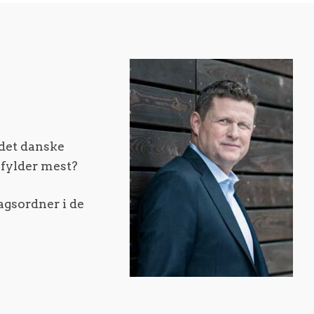
det danske
 fylder mest?
agsordner i de