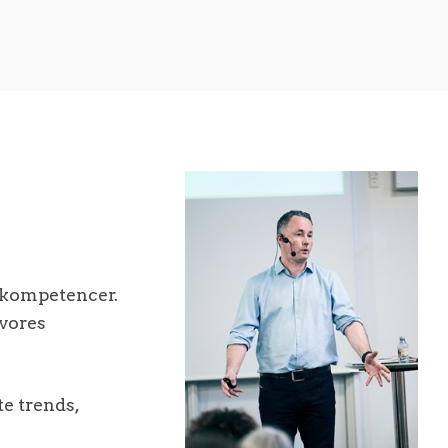
eskompetencer.
 vores
te trends,