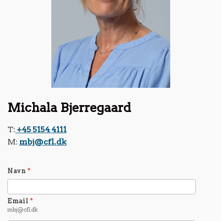
Michala Bjerregaard
T:
+45 5154 4111
M:
mbj@cfl.dk
Navn
*
Email
*
mbj@cfl.dk