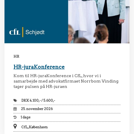
HR
HR-juraKonference
Kom til HR-juraKonference i CfL, hvor vi i
samarbejde med advokatfirmaet Norrbom Vinding
tager pulsen på HR-juraen
DKK
4.100,- / 5.600,-
25. november 2026
1
dage
CfL, København