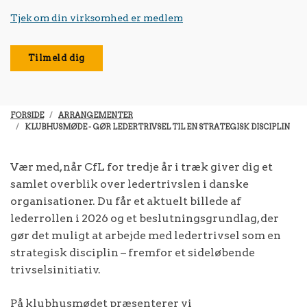
Tjek om din virksomhed er medlem
Tilmeld dig
FORSIDE
ARRANGEMENTER
KLUBHUSMØDE - GØR LEDERTRIVSEL TIL EN STRATEGISK DISCIPLIN
Vær med, når CfL for tredje år i træk giver dig et
samlet overblik over ledertrivslen i danske
organisationer. Du får et aktuelt billede af
lederrollen i 2026 og et beslutningsgrundlag, der
gør det muligt at arbejde med ledertrivsel som en
strategisk disciplin – fremfor et sideløbende
trivselsinitiativ.
På klubhusmødet præsenterer vi