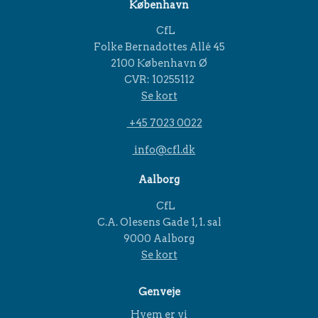
København
CfL
Folke Bernadottes Allé 45
2100 København Ø
CVR: 10255112
Se kort
+45 7023 0022
info@cfl.dk
Aalborg
CfL
C.A. Olesens Gade 1, 1. sal
9000 Aalborg
Se kort
Genveje
Hvem er vi