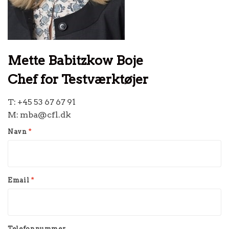
Mette Babitzkow Boje
Chef for Testværktøjer
T: +45 53 67 67 91
M: mba@cfl.dk
Navn
*
Email
*
Telefonnummer