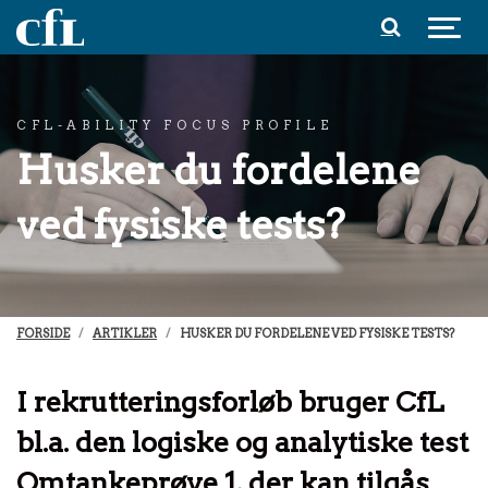
Spring til indhold
CFL-ABILITY FOCUS PROFILE
Husker du fordelene
ved fysiske tests?
FORSIDE
ARTIKLER
HUSKER DU FORDELENE VED FYSISKE TESTS?
I rekrutteringsforløb bruger CfL
bl.a. den logiske og analytiske test
Omtankeprøve 1, der kan tilgås