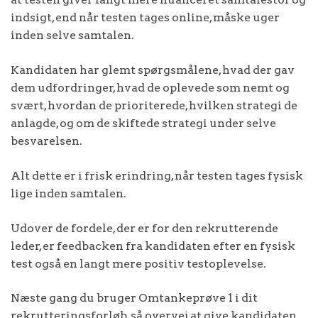
indsigt, end når testen tages online, måske uger
inden selve samtalen.
Kandidaten har glemt spørgsmålene, hvad der gav
dem udfordringer, hvad de oplevede som nemt og
svært, hvordan de prioriterede, hvilken strategi de
anlagde, og om de skiftede strategi under selve
besvarelsen.
Alt dette er i frisk erindring, når testen tages fysisk
lige inden samtalen.
Udover de fordele, der er for den rekrutterende
leder, er feedbacken fra kandidaten efter en fysisk
test også en langt mere positiv testoplevelse.
Næste gang du bruger Omtankeprøve 1 i dit
rekrutteringsforløb, så overvej at give kandidaten