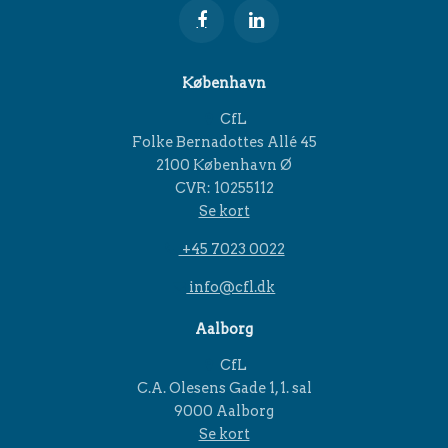
København
CfL
Folke Bernadottes Allé 45
2100 København Ø
CVR: 10255112
Se kort
+45 7023 0022
info@cfl.dk
Aalborg
CfL
C.A. Olesens Gade 1, 1. sal
9000 Aalborg
Se kort