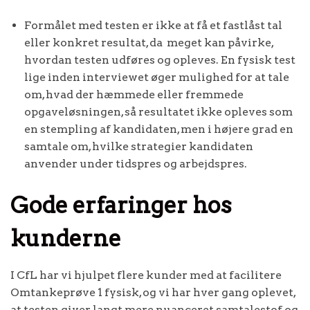
Formålet med testen er ikke at få et fastlåst tal
eller konkret resultat, da meget kan påvirke,
hvordan testen udføres og opleves. En fysisk test
lige inden interviewet øger mulighed for at tale
om, hvad der hæmmede eller fremmede
opgaveløsningen, så resultatet ikke opleves som
en stempling af kandidaten, men i højere grad en
samtale om, hvilke strategier kandidaten
anvender under tidspres og arbejdspres.
Gode erfaringer hos
kunderne
I CfL har vi hjulpet flere kunder med at facilitere
Omtankeprøve 1 fysisk, og vi har hver gang oplevet,
at testen giver langt mere nuanceret samtalestof og