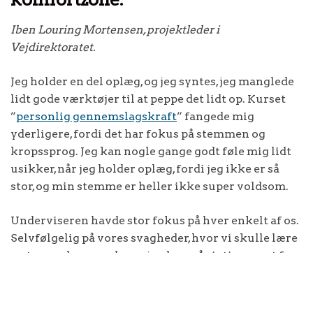
Iben Louring Mortensen, projektleder i
Vejdirektoratet.
Jeg holder en del oplæg, og jeg syntes, jeg manglede
lidt gode værktøjer til at peppe det lidt op. Kurset
”
personlig gennemslagskraft
” fangede mig
yderligere, fordi det har fokus på stemmen og
kropssprog. Jeg kan nogle gange godt føle mig lidt
usikker, når jeg holder oplæg, fordi jeg ikke er så
stor, og min stemme er heller ikke super voldsom.
Underviseren havde stor fokus på hver enkelt af os.
Selvfølgelig på vores svagheder, hvor vi skulle lære
og træne den, men hun gjorde også rigtig meget for
at få gjort os bevidste om alt det, vi var gode til. Det
gjorde det til et meget positivt og udbytterigt
kursus.