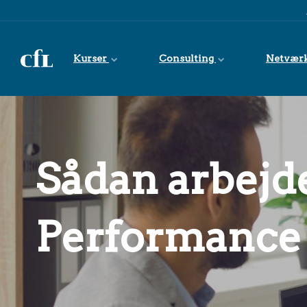
Spring til indhold
Kurser
Consulting
Netvær
Sådan arbejd
Performanc