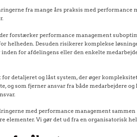
aringerne fra mange års praksis med performance
r.
der forstærker performance management suboptim
or helheden. Desuden risikerer komplekse løsninger
r inden for afdelingens eller den enkelte medarbejder
t for detaljeret og låst system, der øger kompleksit
te, og som fjerner ansvar fra både medarbejdere og le
nsvar.
fordringerne med performance management sammen
tre elementer. Vi gør det ud fra en organisatorisk h