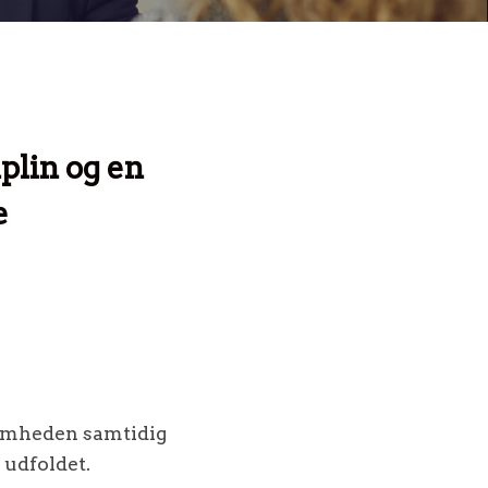
plin og en
e
somheden samtidig
 udfoldet.