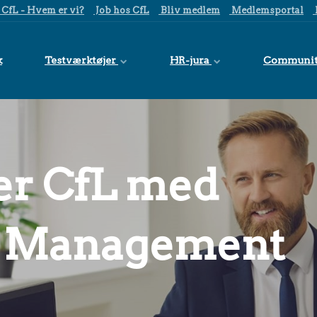
CfL - Hvem er vi?
Job hos CfL
Bliv medlem
Medlemsportal
k
Testværktøjer
HR-jura
Communi
er CfL med
e Management