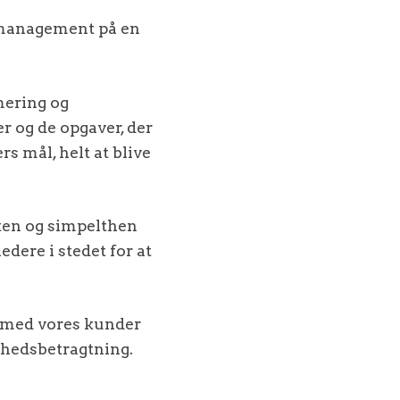
 management på en
ering og
 og de opgaver, der
s mål, helt at blive
eten og simpelthen
dere i stedet for at
 med vores kunder
elhedsbetragtning.