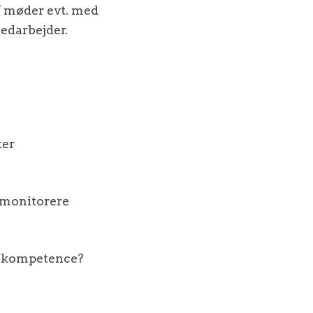
af møder evt. med
medarbejder.
ter
e monitorere
gskompetence?