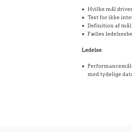
Hvilke mål drive
Test for ikke in
Definition af mål
Fælles ledelsesb
Ledelse
Performancemålen
med tydelige data