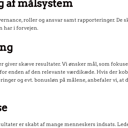
g af målsystem
ernance, roller og ansvar samt rapporteringer. De sk
 har i forvejen.
ing
 giver skæve resultater. Vi ønsker mål, som fokus
for enden af den relevante værdikæde. Hvis der kob
nger og evt. bonusløn på målene, anbefaler vi, at d
se
ultater er skabt af mange menneskers indsats. Lede