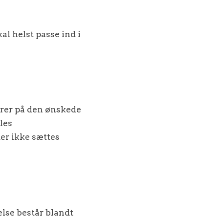
al helst passe ind i
erer på den ønskede
les
er ikke sættes
lse består blandt