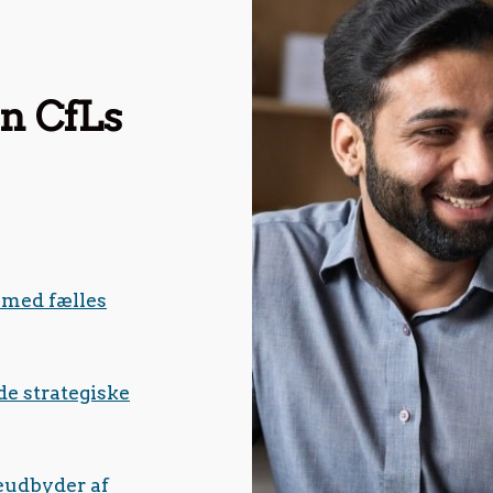
n CfLs
e med fælles
de strategiske
eudbyder af