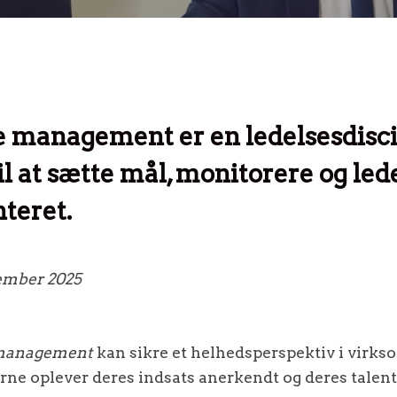
 management er en ledelsesdisci
il at sætte mål, monitorere og led
nteret.
tember 2025
management
kan sikre et helhedsperspektiv i virk
ne oplever deres indsats anerkendt og deres talent