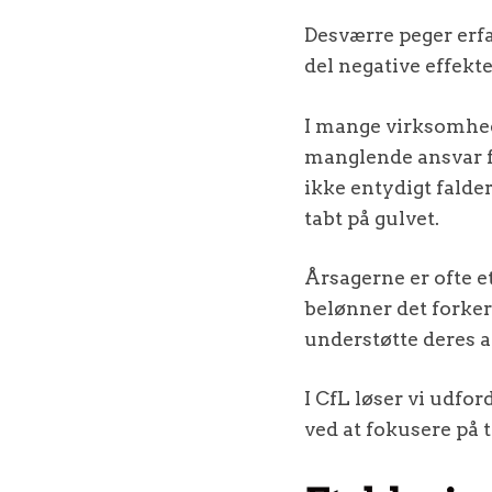
Desværre peger erf
del negative effekte
I mange virksomhe
manglende ansvar f
ikke entydigt falde
tabt på gulvet.
Årsagerne er ofte e
belønner det forker
understøtte deres a
I CfL løser vi ud
ved at fokusere på 