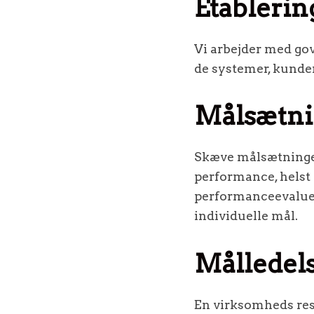
Etablerin
Vi arbejder med gov
de systemer, kunden
Målsætn
Skæve målsætninger
performance, helst 
performanceevalueri
individuelle mål.
Målledel
En virksomheds res