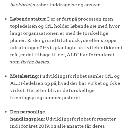
backbrief
, skaber inddragelse og ansvar.
Løbende status:
Der er fart på processen, men
topledelsen og CfL holder løbende øje med, hvor
langt organisationen er med de forskellige
planer: Er der grund til at udskyde eller stoppe
udrulningen? Hvis planlagte aktiviteter ikke er i
mål, er det tilbage til det, ALDI har formuleret
som
fix the basics
.
Metalæring:
I udviklingsforløbet samler CfL og
ALDI-ledelsen op på, hvad der har virket og ikke
virket. Herefter bliver de forskellige
træningsprogrammer justeret.
Den personlige
handlingsplan:
Udviklingsforløbet fortsætter
ind i foråret 2019, og alle ansatte får deres