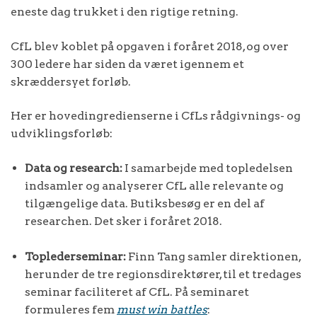
eneste dag trukket i den rigtige retning.
CfL blev koblet på opgaven i foråret 2018, og over
300 ledere har siden da været igennem et
skræddersyet forløb.
Her er hovedingredienserne i CfLs rådgivnings- og
udviklingsforløb:
Data og research:
I samarbejde med topledelsen
indsamler og analyserer CfL alle relevante og
tilgængelige data. Butiksbesøg er en del af
researchen. Det sker i foråret 2018.
Toplederseminar:
Finn Tang samler direktionen,
herunder de tre regionsdirektører, til et tredages
seminar faciliteret af CfL. På seminaret
formuleres fem
must win battles
: