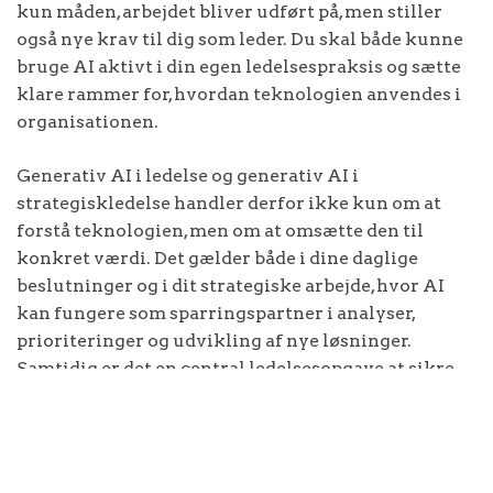
kun måden, arbejdet bliver udført på, men stiller
også nye krav til dig som leder. Du skal både kunne
bruge AI aktivt i din egen ledelsespraksis og sætte
klare rammer for, hvordan teknologien anvendes i
organisationen.
Generativ AI i ledelse og generativ AI i
strategiskledelse handler derfor ikke kun om at
forstå teknologien, men om at omsætte den til
konkret værdi. Det gælder både i dine daglige
beslutninger og i dit strategiske arbejde, hvor AI
kan fungere som sparringspartner i analyser,
prioriteringer og udvikling af nye løsninger.
Samtidig er det en central ledelsesopgave at sikre
ansvarlig brug af AI, skabe retning for
medarbejderne og undgå uens praksis og risici.
Når du arbejder bevidst med generativ AI i din