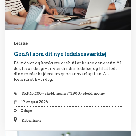
Ledelse
GenAI som dit nye ledelsesværktøj
Få indsigt og konkrete greb til at bruge generativ AI
dér, hvor det giver værdi i din ledelse, og til at lede
dine medarbejdere trygt og ansvarligt i en AI-
forandret hverdag.
DKK
10.200,- ekskl. moms / 11.900,- ekskl. moms
19. august 2026
2
dage
København