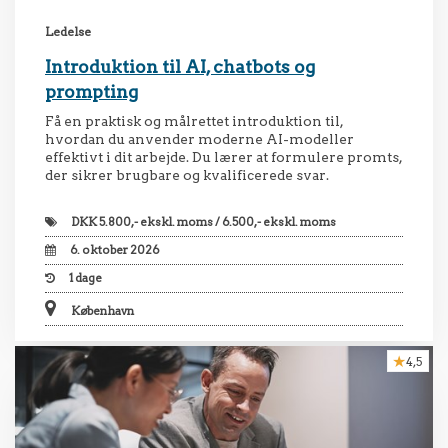
Ledelse
Introduktion til AI, chatbots og
prompting
Få en praktisk og målrettet introduktion til,
hvordan du anvender moderne AI-modeller
effektivt i dit arbejde. Du lærer at formulere promts,
der sikrer brugbare og kvalificerede svar.
DKK
5.800,- ekskl. moms / 6.500,- ekskl. moms
6. oktober 2026
1
dage
København
4,5