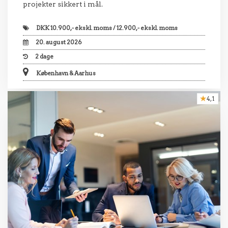
projekter sikkert i mål.
DKK
10.900,- ekskl. moms / 12.900,- ekskl. moms
20. august 2026
2
dage
København & Aarhus
4,1