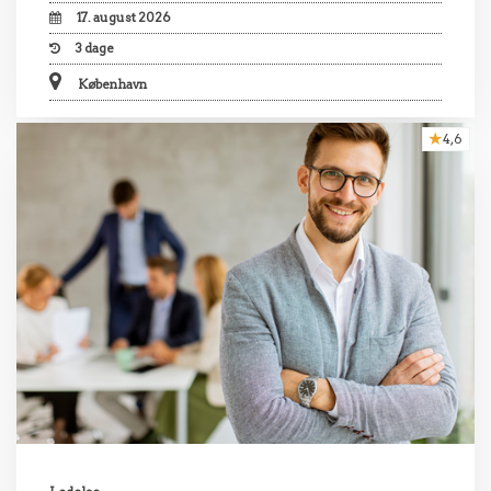
17. august 2026
3
dage
København
4,6