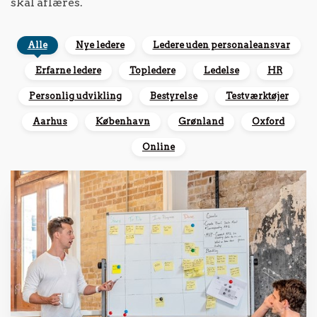
skal aflæres.
Alle
Nye ledere
Ledere uden personaleansvar
Erfarne ledere
Topledere
Ledelse
HR
Personlig udvikling
Bestyrelse
Testværktøjer
Aarhus
København
Grønland
Oxford
Online