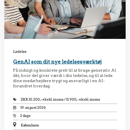
Ledelse
GenAI som dit nye ledelsesværktøj
Få indsigt og konkrete greb til at bruge generativ AI
dér, hvor det giver værdi i din ledelse, og til at lede
dine medarbejdere trygt og ansvarligt i en AI-
forandret hverdag.
DKK
10.200,- ekskl. moms / 11.900,- ekskl. moms
19. august 2026
2
dage
København