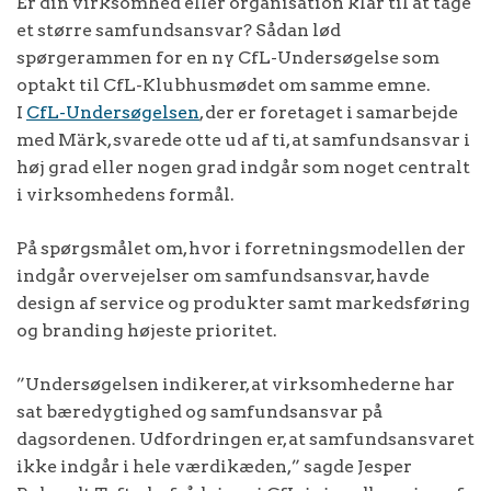
Er din virksomhed eller organisation klar til at tage
et større samfundsansvar? Sådan lød
spørgerammen for en ny CfL-Undersøgelse som
optakt til CfL-Klubhusmødet om samme emne.
I
CfL-Undersøgelsen
, der er foretaget i samarbejde
med Märk, svarede otte ud af ti, at samfundsansvar i
høj grad eller nogen grad indgår som noget centralt
i virksomhedens formål.
På spørgsmålet om, hvor i forretningsmodellen der
indgår overvejelser om samfundsansvar, havde
design af service og produkter samt markedsføring
og branding højeste prioritet.
”Undersøgelsen indikerer, at virksomhederne har
sat bæredygtighed og samfundsansvar på
dagsordenen. Udfordringen er, at samfundsansvaret
ikke indgår i hele værdikæden,” sagde Jesper