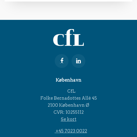
København
CfL
Folke Bernadottes Allé 45
2100 København Ø
CVR: 10255112
Se kort
+45 7023 0022