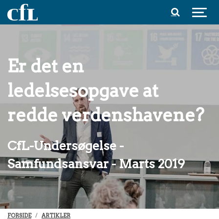
Spring til indhold
Er det en
ledelsesopgave at
redde verdenshavene?
CfL-Undersøgelse -
Samfundsansvar - Marts 2019
FORSIDE
ARTIKLER