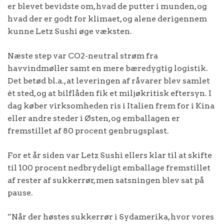
er blevet bevidste om, hvad de putter i munden, og
hvad der er godt for klimaet, og alene derigennem
kunne Letz Sushi øge væksten.
Næste step var CO2-neutral strøm fra
havvindmøller samt en mere bæredygtig logistik.
Det betød bl.a., at leveringen af råvarer blev samlet
ét sted, og at bilflåden fik et miljøkritisk eftersyn. I
dag køber virksomheden ris i Italien frem for i Kina
eller andre steder i Østen, og emballagen er
fremstillet af 80 procent genbrugsplast.
For et år siden var Letz Sushi ellers klar til at skifte
til 100 procent nedbrydeligt emballage fremstillet
af rester af sukkerrør, men satsningen blev sat på
pause.
”Når der høstes sukkerrør i Sydamerika, hvor vores