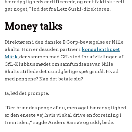
bæredygtigheds certificerede, og rent faktisk reelt
gør noget,” lød det fra Letz Sushi-direktøren.
Money talks
Direktøren i den danske B Corp-bevægelse er Nille
Skalts. Hun er desuden partner i
konsulenthuset
Märk
, der sammen med CfL stod for afviklingen af
CfL-Klubhusmødet om samfundsansvar. Nille
Skalts stillede det uundgåelige spørgsmål: Hvad
med pengene? Kan det betale sig?
Ja, lød det prompte.
”Der brændes penge af nu, men øget bæredygtighed
er den eneste vej, hvis vi skal drive en forretning i
fremtiden,” sagde Anders Barsøe og uddybede: