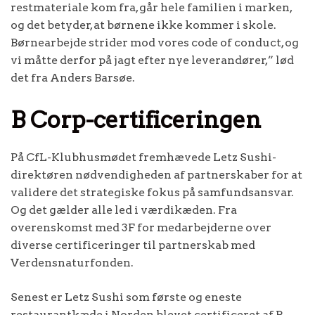
restmateriale kom fra, går hele familien i marken,
og det betyder, at børnene ikke kommer i skole.
Børnearbejde strider mod vores code of conduct, og
vi måtte derfor på jagt efter nye leverandører,” lød
det fra Anders Barsøe.
B Corp-certificeringen
På CfL-Klubhusmødet fremhævede Letz Sushi-
direktøren nødvendigheden af partnerskaber for at
validere det strategiske fokus på samfundsansvar.
Og det gælder alle led i værdikæden. Fra
overenskomst med 3F for medarbejderne over
diverse certificeringer til partnerskab med
Verdensnaturfonden.
Senest er Letz Sushi som første og eneste
restaurantkæde i Norden blevet certificeret af B