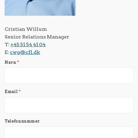
Cristian Willum
Senior Relations Manager
T:
+45 51 54 41 04
E:
cwg@cfl.dk
Navn
*
Email
*
Telefonnummer