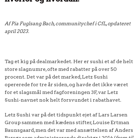
Af Pia Fuglsang Bach, communitychef i CfL, opdateret
april 2023.
Tag et kig på dealmarkedet. Her er sushi et af de helt
store slagnumre, ofte med rabatter på over 50
procent. Det var på det marked, Letz Sushi
opererede for tre år siden, og havde det ikke været
for et slagsmål med fagforeningen 3F, var Letz
Sushi-navnet nok helt forsvundet i rabathavet.
Letz Sushi var på det tidspunkt ejet af Lars Larsen
Group sammen med kædens stifter, Louise Ertman
Baunsgaard, men det var med ansættelsen af Anders
Barsøe som administrerende direktør i 2016 (
frem til