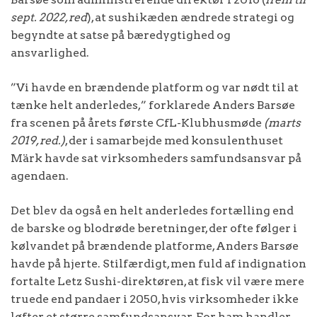
sept. 2022, red
), at sushikæden ændrede strategi og
begyndte at satse på bæredygtighed og
ansvarlighed.
”Vi havde en brændende platform og var nødt til at
tænke helt anderledes,” forklarede Anders Barsøe
fra scenen på årets første CfL-Klubhusmøde
(marts
2019, red.)
, der i samarbejde med konsulenthuset
Märk havde sat virksomheders samfundsansvar på
agendaen.
Det blev da også en helt anderledes fortælling end
de barske og blodrøde beretninger, der ofte følger i
kølvandet på brændende platforme, Anders Barsøe
havde på hjerte. Stilfærdigt, men fuld af indignation
fortalte Letz Sushi-direktøren, at fisk vil være mere
truede end pandaer i 2050, hvis virksomheder ikke
løfter et større samfundsansvar. For ham handler