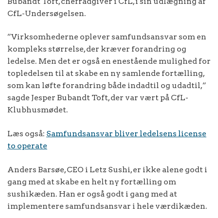
Bubandt Toft, chefrådgiver i CfL, i sin udlægning af
CfL-Undersøgelsen.
”Virksomhederne oplever samfundsansvar som en
kompleks størrelse, der kræver forandring og
ledelse. Men det er også en enestående mulighed for
topledelsen til at skabe en ny samlende fortælling,
som kan løfte forandring både indadtil og udadtil,”
sagde Jesper Bubandt Toft, der var vært på CfL-
Klubhusmødet.
Læs også:
Samfundsansvar bliver ledelsens license
to operate
Anders Barsøe, CEO i Letz Sushi, er ikke alene godt i
gang med at skabe en helt ny fortælling om
sushikæden. Han er også godt i gang med at
implementere samfundsansvar i hele værdikæden.