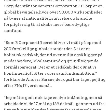
Corp, der står for Benefit Corporation. B Corp er en
global bevægelse, hvor over 50.000 virksomheder
på tværs af nationalitet, størrelse og branche
forpligter sig til at skabe mere bæredygtige
samfund.
”Som B Corp-certificeret bliver vi målt på op mod
200 forskellige globale standarder. Det er et
holistisk redskab, der ud over miljø også kigger på
medarbejdere, lokalsamfund og grundlæggende
formålsparagraf. Det er et redskab, der gør, at vi
kontinuerligt løfter vores samfundsambition,”
forklarede Anders Barsøe, der også har taget pejling
efter FNs 17 verdensmål.
”Jeg måtte godt nok tage en dyb indånding, men så
arbejdede vi de 17 mål og 169 delmål igennem ud fra
fire enkle vinkler, der kommer fra et simpelt, men